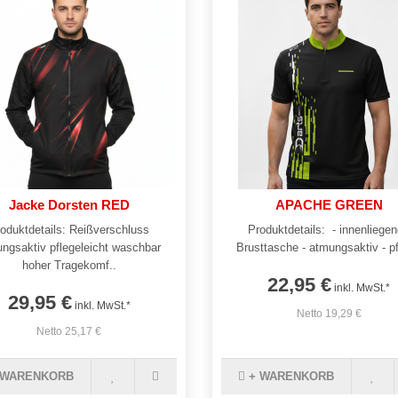
Jacke Dorsten RED
APACHE GREEN
oduktdetails: Reißverschluss
Produktdetails: - innenliege
ngsaktiv pflegeleicht waschbar
Brusttasche - atmungsaktiv - pf
hoher Tragekomf..
22,95 €
inkl. MwSt.*
29,95 €
inkl. MwSt.*
Netto 19,29 €
Netto 25,17 €
 WARENKORB
+ WARENKORB