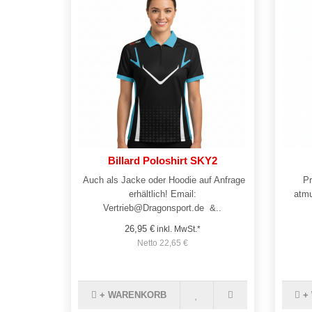
Billard Poloshirt SKY2
Auch als Jacke oder Hoodie auf Anfrage
Pr
erhältlich! Email:
atmu
Vertrieb@Dragonsport.de &..
26,95 €
inkl. MwSt.*
Netto 22,65 €
+ WARENKORB
+