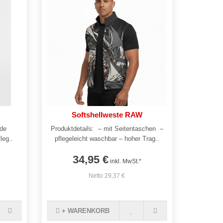
Softshellweste RAW
nde
Produktdetails: – mit Seitentaschen –
leg..
pflegeleicht waschbar – hoher Trag..
34,95 €
inkl. MwSt.*
Netto 29,37 €
+ WARENKORB